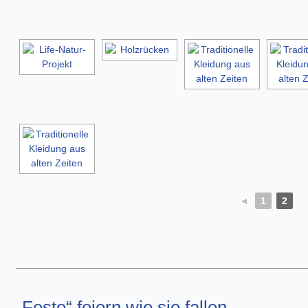
◄
1
2
„Feste“ feiern wie sie fallen…