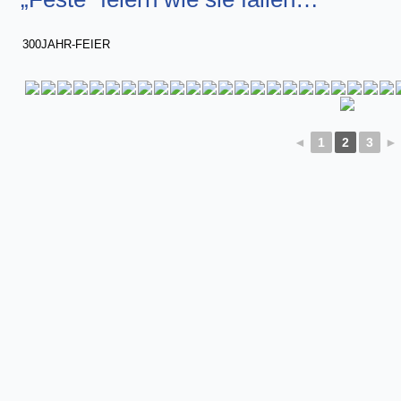
300JAHR-FEIER
◄
1
2
3
►