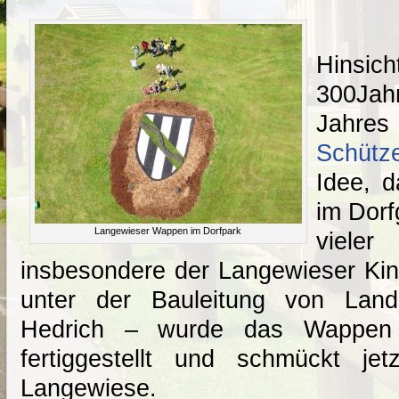
Hinsich
300Jahr
Jah
Schütz
Idee, 
im Dorf
Langewieser Wappen im Dorfpark
viele
insbesondere der Langewieser Kin
unter der Bauleitung von Lands
Hedrich – wurde das Wappen 
fertiggestellt und schmückt je
Langewiese.