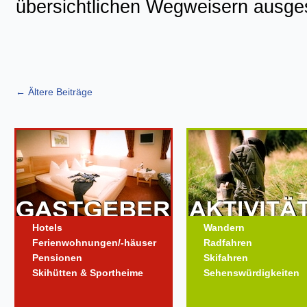
übersichtlichen Wegweisern ausges
←
Ältere Beiträge
Hotels
Wandern
Ferienwohnungen/-häuser
Radfahren
Pensionen
Skifahren
Skihütten & Sportheime
Sehenswürdigkeiten